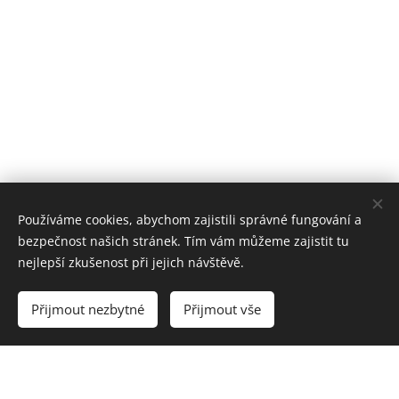
Používáme cookies, abychom zajistili správné fungování a
bezpečnost našich stránek. Tím vám můžeme zajistit tu
nejlepší zkušenost při jejich návštěvě.
Přijmout nezbytné
Přijmout vše