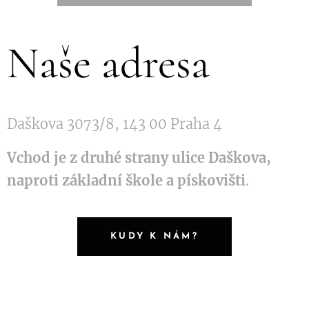
Naše adresa
Daškova 3073/8, 143 00 Praha 4
Vchod je z druhé strany ulice Daškova,
naproti základní škole a pískovišti
.
KUDY K NÁM?